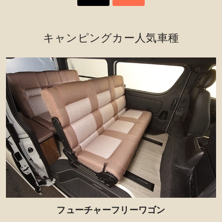
・二段ベッド
デジタルインナーミラー
55,000円（税込）
・リアルウッド内装
キャンピングカー人気車種
・走行充電システム
パワースライドドア
・外部電源
70,400円（税込）
・可動式ベッドマット
・冷蔵庫30L
アクセサリーコンセント
9,900円（税込）
・シンク
・1500Wインバーター
LEDヘッドランプ
・LED天井照明
66,000円（税込）
・タッチ式コントロールパネル
リアヒーター
27,500円（税込）
フューチャーフリーワゴン