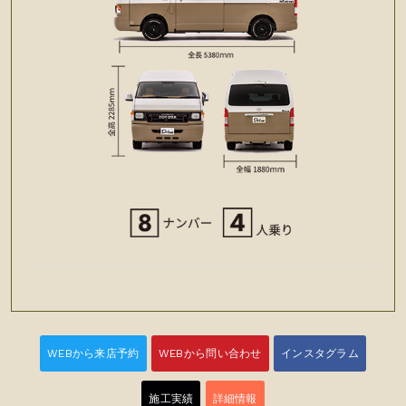
・フローリング施工
・ベッドマット
パノラミックビューモニター
WEBから来店予約
WEBから問い合わせ
インスタグラム
・リチウムイオンバッテリー300Ah
37,400円（税込）
・家庭用エアコン
施工実績
詳細情報