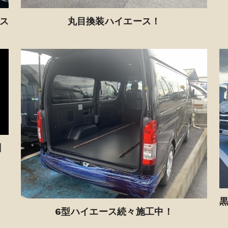
ス
丸目換装ハイエース！
】
6型ハイエース続々施工中！