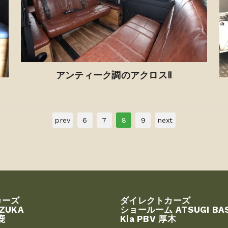
アンティーク調のアクロスⅡ
prev
6
7
8
9
next
カーズ
ダイレクトカーズ
UZUKA
ショールーム ATSUGI BA
鹿
Kia PBV 厚木