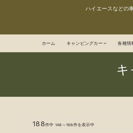
ハイエースなどの
ホーム
キャンピングカー
各種情
キ
188
件中 148～168件を表示中