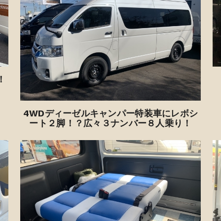
！
4WDディーゼルキャンパー特装車にレボシ
ート２脚！？広々３ナンバー８人乗り！