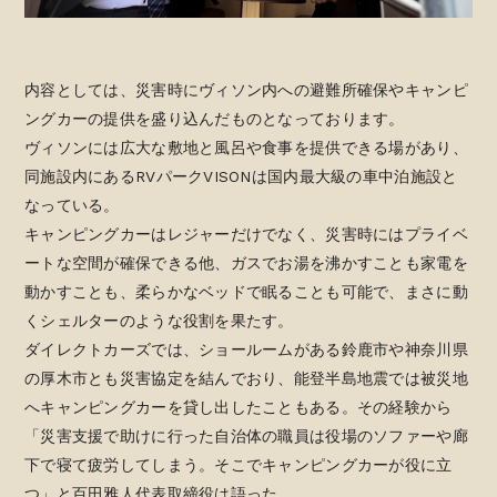
内容としては、災害時にヴィソン内への避難所確保やキャンピ
ングカーの提供を盛り込んだものとなっております。
ヴィソンには広大な敷地と風呂や食事を提供できる場があり、
同施設内にあるRVパークVISONは国内最大級の車中泊施設と
なっている。
キャンピングカーはレジャーだけでなく、災害時にはプライベ
ートな空間が確保できる他、ガスでお湯を沸かすことも家電を
動かすことも、柔らかなベッドで眠ることも可能で、まさに動
くシェルターのような役割を果たす。
ダイレクトカーズでは、ショールームがある鈴鹿市や神奈川県
の厚木市とも災害協定を結んでおり、能登半島地震では被災地
へキャンピングカーを貸し出したこともある。その経験から
「災害支援で助けに行った自治体の職員は役場のソファーや廊
下で寝て疲労してしまう。そこでキャンピングカーが役に立
つ」と百田雅人代表取締役は語った。