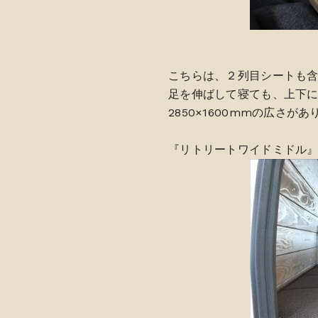
こちらは、２列目シートも
足を伸ばして寝ても、上下
2850×1600mmの広さ
『リトリートワイドミドル