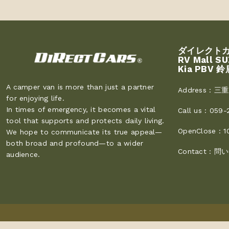
ダイレクト
RV Mall S
Kia PBV 鈴
A camper van is more than just a partner
Address :
三重
for enjoying life.
In times of emergency, it becomes a vital
Call us :
059-
tool that supports and protects daily living.
OpenClose :
1
We hope to communicate its true appeal—
both broad and profound—to a wider
Contact :
問い
audience.
Copyright © 2026
Direct Cars
. All Rights Reserved.