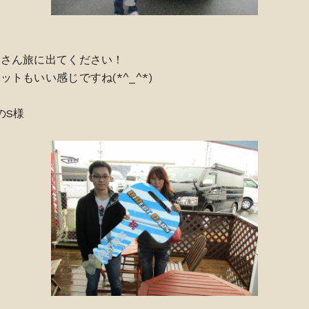
くさん旅に出てください！
トもいい感じですね(*^_^*)
のS様