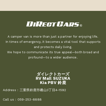
A camper van is more than just a partner for enjoying life.
In times of emergency, it becomes a vital tool that supports
and protects daily living.
We hope to communicate its true appeal—both broad and
profound—to a wider audience.
ダイレクトカーズ
RV Mall SUZUKA
Kia PBV 鈴鹿
Address :
三重県鈴鹿市磯山3丁目4-1592
Call us :
059-253-8888