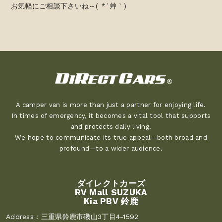
お気軽にご相談下さいね～( *´艸｀)
A camper van is more than just a partner for enjoying life.
In times of emergency, it becomes a vital tool that supports
and protects daily living.
We hope to communicate its true appeal—both broad and
profound—to a wider audience.
ダイレクトカーズ
RV Mall SUZUKA
Kia PBV 鈴鹿
Address :
三重県鈴鹿市磯山3丁目4-1592