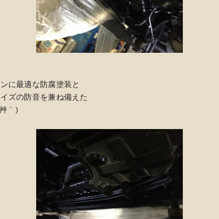
ズンに最適な防腐塗装と
ノイズの防音を兼ね備えた
艸｀)