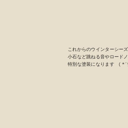
これからのウインターシー
小石など跳ねる音やロード
特別な塗装になります ( *´