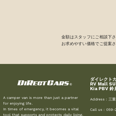
金額はスタッフにご相談下
お求めやすい価格でご提案さ
ダイレクト
RV Mall S
Kia PBV 鈴
A camper van is more than just a partner
Address :
三重
for enjoying life.
In times of emergency, it becomes a vital
Call us :
059-
tool that supports and protects daily living.