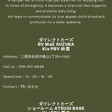
A camper van is more than just a partner for enjoying life.
In times of emergency, it becomes a vital tool that supports
and protects daily living.
We hope to communicate its true appeal—both broad and
profound—to a wider audience.
ダイレクトカーズ
RV Mall SUZUKA
Kia PBV 鈴鹿
Address :
三重県鈴鹿市磯山3丁目4-1592
Call us :
059-253-8888
OpenClose :
10：00～18：00
Contact :
問い合わせ
ダイレクトカーズ
ショールーム ATSUGI BASE