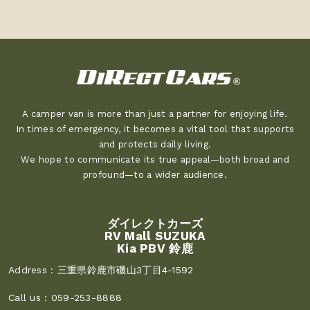
A camper van is more than just a partner for enjoying life.
In times of emergency, it becomes a vital tool that supports
and protects daily living.
We hope to communicate its true appeal—both broad and
profound—to a wider audience.
ダイレクトカーズ
RV Mall SUZUKA
Kia PBV 鈴鹿
Address :
三重県鈴鹿市磯山3丁目4-1592
Call us :
059-253-8888