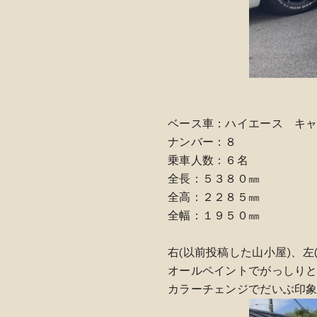
ベース車：ハイエース キ
ナンバー：８
乗車人数：６名
全長：５３８０㎜
全高：２２８５㎜
全幅：１９５０㎜
右(以前投稿した山小屋)、左
オールペイントでがっしり
カラーチェンジでだいぶ印