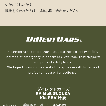
いかがでしたか？
興味を持たれた方は、是非お問い合わせください！
A camper van is more than just a partner for enjoying life.
In times of emergency, it becomes a vital tool that supports
and protects daily living.
We hope to communicate its true appeal—both broad and
profound—to a wider audience.
ダイレクトカーズ
RV Mall SUZUKA
Kia PBV 鈴鹿
Address :
三重県鈴鹿市磯山3丁目4-1592