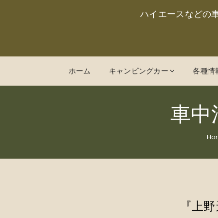
ハイエースなどの
ホーム
キャンピングカー
各種情
車中
Ho
『上野