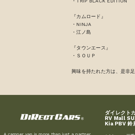
・TRIP BLACK EDITION
『カムロード』
・NINJA
・江ノ島
『タウンエース』
・ＳＯＵＰ
興味を持たれた方は、是非
ダイレクト
RV Mall S
Kia PBV 鈴
A camper van is more than just a partner