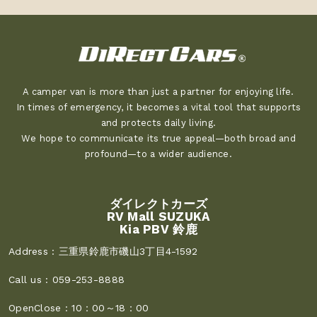
A camper van is more than just a partner for enjoying life.
In times of emergency, it becomes a vital tool that supports
and protects daily living.
We hope to communicate its true appeal—both broad and
profound—to a wider audience.
ダイレクトカーズ
RV Mall SUZUKA
Kia PBV 鈴鹿
Address :
三重県鈴鹿市磯山3丁目4-1592
Call us :
059-253-8888
OpenClose :
10：00～18：00