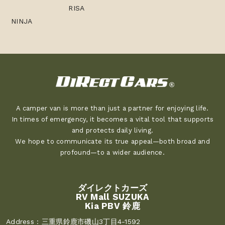
RISA
NINJA
A camper van is more than just a partner for enjoying life.
In times of emergency, it becomes a vital tool that supports
and protects daily living.
We hope to communicate its true appeal—both broad and
profound—to a wider audience.
ダイレクトカーズ
RV Mall SUZUKA
Kia PBV 鈴鹿
Address :
三重県鈴鹿市磯山3丁目4-1592