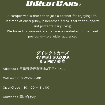
A camper van is more than just a partner for enjoying life.
In times of emergency, it becomes a vital tool that supports
and protects daily living.
We hope to communicate its true appeal—both broad and
profound—to a wider audience.
ダイレクトカーズ
RV Mall SUZUKA
Kia PBV 鈴鹿
Address :
三重県鈴鹿市磯山3丁目4-1592
Call us :
059-253-8888
OpenClose :
10：00～18：00
Contact :
問い合わせ