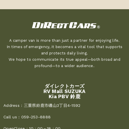
A camper van is more than just a partner for enjoying life.
In times of emergency, it becomes a vital tool that supports
and protects daily living.
We hope to communicate its true appeal—both broad and
profound—to a wider audience.
ダイレクトカーズ
RV Mall SUZUKA
Kia PBV 鈴鹿
Address :
三重県鈴鹿市磯山3丁目4-1592
Call us :
059-253-8888
OpenClose :
10：00～18：00