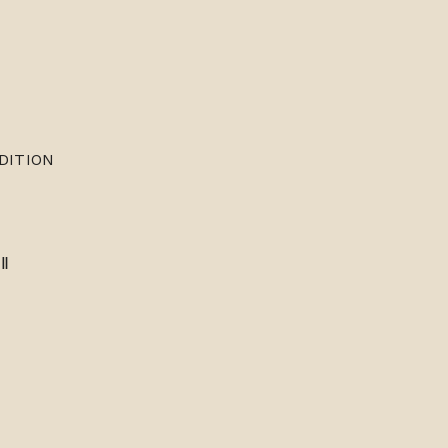
DITION
Ⅱ