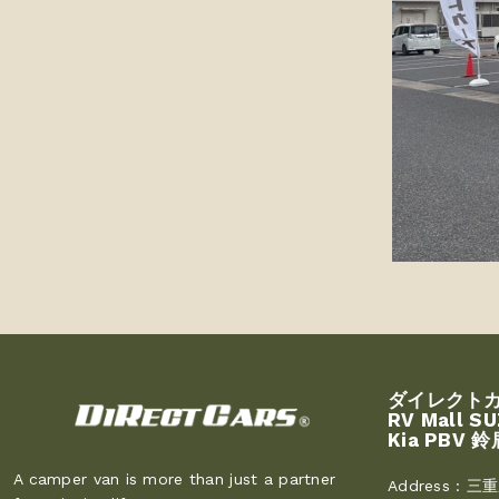
ダイレクト
RV Mall S
Kia PBV 鈴
A camper van is more than just a partner
Address :
三重