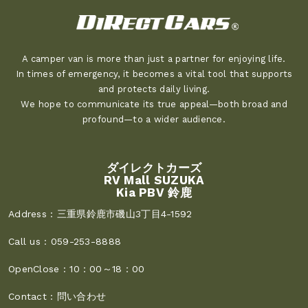
A camper van is more than just a partner for enjoying life.
In times of emergency, it becomes a vital tool that supports
and protects daily living.
We hope to communicate its true appeal—both broad and
profound—to a wider audience.
ダイレクトカーズ
RV Mall SUZUKA
Kia PBV 鈴鹿
Address :
三重県鈴鹿市磯山3丁目4-1592
Call us :
059-253-8888
OpenClose :
10：00～18：00
Contact :
問い合わせ