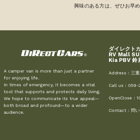
興味のある方は、ぜひお早
ダイレクト
RV Mall S
Kia PBV 鈴
A camper van is more than just a partner
Address :
三重
for enjoying life.
In times of emergency, it becomes a vital
Call us :
059-
tool that supports and protects daily living.
OpenClose :
1
We hope to communicate its true appeal—
both broad and profound—to a wider
Contact :
問い
audience.