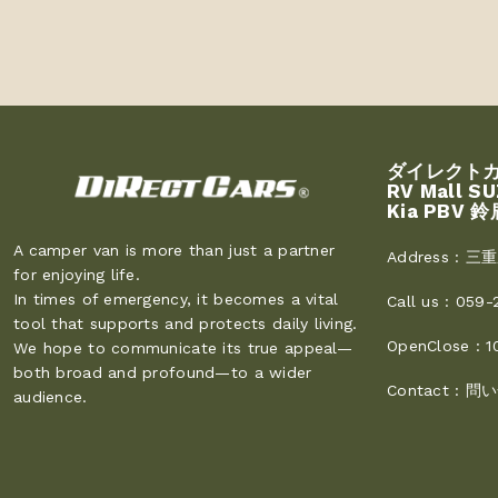
ダイレクト
RV Mall S
Kia PBV 鈴
A camper van is more than just a partner
Address :
三重
for enjoying life.
In times of emergency, it becomes a vital
Call us :
059-
tool that supports and protects daily living.
OpenClose :
1
We hope to communicate its true appeal—
both broad and profound—to a wider
Contact :
問い
audience.