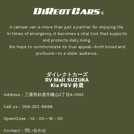
A camper van is more than just a partner for enjoying life.
In times of emergency, it becomes a vital tool that supports
and protects daily living.
We hope to communicate its true appeal—both broad and
profound—to a wider audience.
ダイレクトカーズ
RV Mall SUZUKA
Kia PBV 鈴鹿
Address :
三重県鈴鹿市磯山3丁目4-1592
Call us :
059-253-8888
OpenClose :
10：00～18：00
Contact :
問い合わせ