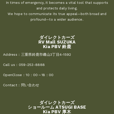
In times of emergency, it becomes a vital tool that supports
and protects daily living.
We hope to communicate its true appeal—both broad and
profound—to a wider audience.
ダイレクトカーズ
RV Mall SUZUKA
Kia PBV 鈴鹿
Address :
三重県鈴鹿市磯山3丁目4-1592
Call us :
059-253-8888
OpenClose :
10：00～18：00
Contact :
問い合わせ
ダイレクトカーズ
ショールーム ATSUGI BASE
Kia PBV 厚木