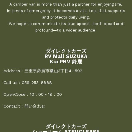
A camper van is more than just a partner for enjoying life.
In times of emergency, it becomes a vital tool that supports
and protects daily living.
We hope to communicate its true appeal—both broad and
profound—to a wider audience.
ダイレクトカーズ
RV Mall SUZUKA
Kia PBV 鈴鹿
Address :
三重県鈴鹿市磯山3丁目4-1592
Call us :
059-253-8888
OpenClose :
10：00～18：00
Contact :
問い合わせ
ダイレクトカーズ
ショールーム ATSUGI BASE