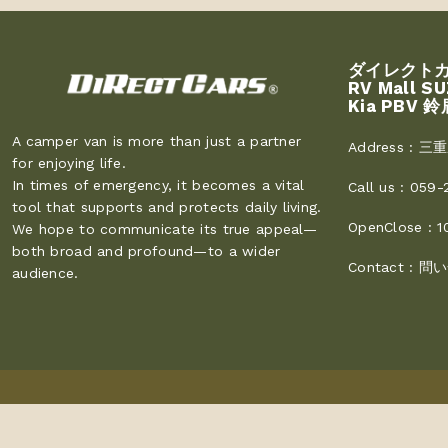
ダイレクト
RV Mall S
Kia PBV 鈴
A camper van is more than just a partner
Address :
三重
for enjoying life.
In times of emergency, it becomes a vital
Call us :
059-
tool that supports and protects daily living.
OpenClose :
1
We hope to communicate its true appeal—
both broad and profound—to a wider
Contact :
問い
audience.
Copyright © 2026
Direct Cars
. All Rights Reserved.